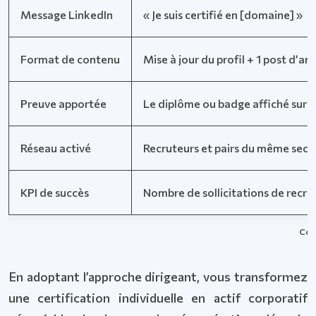
Message LinkedIn
« Je suis certifié en [domaine] »
Format de contenu
Mise à jour du profil + 1 post d’a
Preuve apportée
Le diplôme ou badge affiché sur le
Réseau activé
Recruteurs et pairs du même sect
KPI de succès
Nombre de sollicitations de recru
Comp
En adoptant l’approche dirigeant, vous transformez
une certification individuelle en actif corporatif