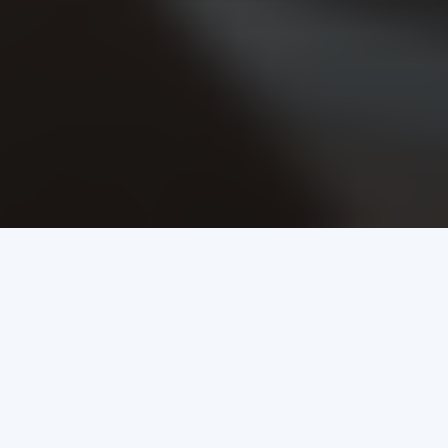
Suivre une certification e-
business en ligne
L’
e-learning
procure une flexibilité totale, un
accès aux
modules certifiants
, et permet